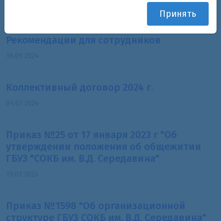
Принять
Всемирный день безопасности пациентов.
Рекомендации для сотрудников
16.09.2024
Коллективный договор 2024 г.
04.07.2024
Приказ №25 от 17 января 2023 г "Об
утверждении положения об общежитии
ГБУЗ "СОКБ им. В.Д. Середавина"
19.01.2024
Приказ №1598 "Об организационной
структуре ГБУЗ СОКБ им. В.Д. Середавина"