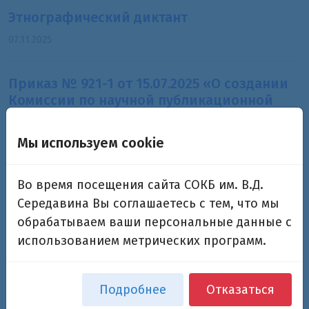
Этнографический диктант
07.11.2025
Приказ № 921-1 от 15.07.2025 «О создании
Комиссии по научной публикационной
деятельности в ГБУЗ «Самарская областная
клиническая больница им. В.Д.
Мы используем cookie
Середавина»
22.09.2025
Во время посещения сайта СОКБ им. В.Д.
Середавина Вы соглашаетесь с тем, что мы
Приказ № 1227 от 16.09.2025 (АТЗ)
обрабатываем ваши персональные данные с
17.09.2025
использованием метрических программ.
Правила пропускного режима
Подробнее
Отказаться
17.09.2025