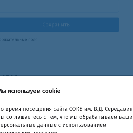
Сохранить
обязательные поля
ывы
Мы используем cookie
ия Шибеко
Во время посещения сайта СОКБ им. В.Д. Середавин
еня выявили мальформацию Арнольда Киари 1т и се
Вы соглашаетесь с тем, что мы обрабатываем ваши
сультации Алексеев Геннадий Николаевич, все объясн
персональные данные с использованием