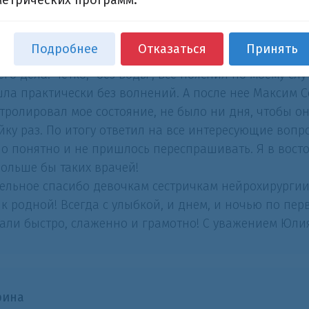
кость, внимание и профессионализм не оставили сом
метрических программ.
имает свое место заведующего нейрохирургии СОКБ. 
питализирована в отделение нейрохирургии. Моим 
Подробнее
Отказаться
Принять
ыкин Максим Сергеевич. С первых его слов поняла, 
его дела. Четко, "без воды", все пояснил по моему с
ла практически без волнений. А после нее Максим 
тролировал мое состояние, не было ни дня, чтобы он
йку раз. По итогу ответил на все интересующие вопрос
о понятно и не пришлось переспрашивать. Я в востор
ольше бы таких врачей!
ельное спасибо девочкам сестричкам нейрохирургии 
 к родной! Всегда с улыбкой, и днем, и ночью по пер
али быстро, слаженно и грамотно! С уважением Юли
рина