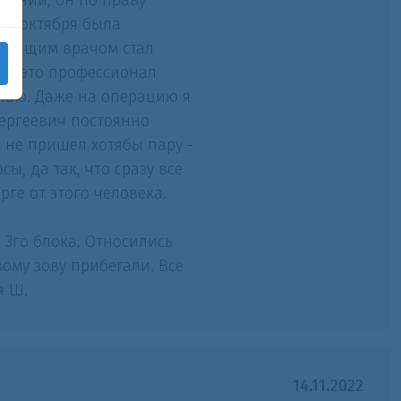
нений, он по праву
26 октября была
лечащим врачом стал
что это профессионал
лучаю. Даже на операцию я
Сергеевич постоянно
 не пришел хотябы пару -
ы, да так, что сразу все
ге от этого человека.
3го блока. Относились
вому зову прибегали. Все
я Ш.
14.11.2022