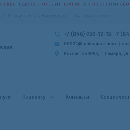
ез две недели этот сайт полностью прекратит св
Версия для слабовидящих
Темная тема
+7 (846) 956-12-15
+7 (84
06002@mail.miac.samregion.
еская
Россия, 443095, г. Самара,
ул
луги
Пациенту
Контакты
Специалис