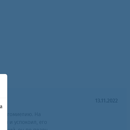
13.11.2022
а
рингомиелию. На
ил и успокоил, его