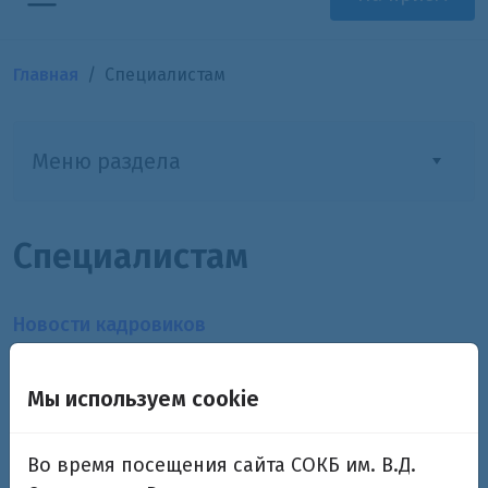
Главная
Специалистам
Меню раздела
Специалистам
Новости кадровиков
Новости профессионального развития
Мы используем cookie
Документы
Во время посещения сайта СОКБ им. В.Д.
Написать в организацию