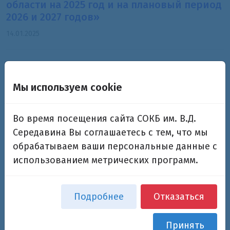
области на 2025 год и на плановый период
2026 и 2027 годов»
14.01.2025
Справочник льгот и пособий 2024
23.08.2024
Мы используем cookie
Приказ №115 от 15 февраля 2024 г. Об
Во время посещения сайта СОКБ им. В.Д.
утверждении взаимодействия с
Середавина Вы соглашаетесь с тем, что мы
организаторами добровольческой
обрабатываем ваши персональные данные с
(волонтерской) деятельности и
использованием метрических программ.
добровольческими (волонтерскими)
организациями
15.02.2024
Подробнее
Отказаться
Принять
Приказ №1766 О реализации мер по