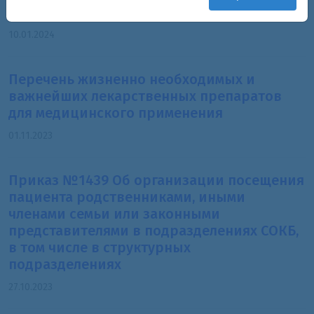
предупреждению коррупции
10.01.2024
Перечень жизненно необходимых и
важнейших лекарственных препаратов
для медицинского применения
01.11.2023
Приказ №1439 Об организации посещения
пациента родственниками, иными
членами семьи или законными
представителями в подразделениях СОКБ,
в том числе в структурных
подразделениях
27.10.2023