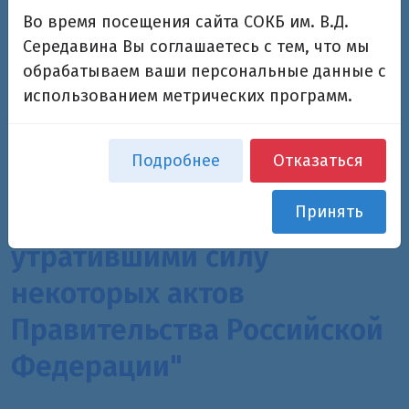
организациями и другими
Во время посещения сайта СОКБ им. В.Д.
организациями, входящими
Середавина Вы соглашаетесь с тем, что мы
в частную систему
обрабатываем ваши персональные данные с
использованием метрических программ.
здравоохранения, на
территории
Подробнее
Отказаться
инновационного центра
Принять
"Сколково") и признании
утратившими силу
некоторых актов
Правительства Российской
Федерации"