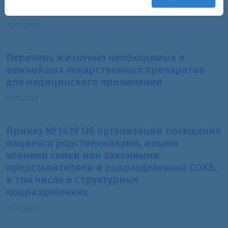
предупреждению коррупции
10.01.2024
Перечень жизненно необходимых и
важнейших лекарственных препаратов
для медицинского применения
01.11.2023
Приказ №1439 Об организации посещения
пациента родственниками, иными
членами семьи или законными
представителями в подразделениях СОКБ,
в том числе в структурных
подразделениях
27.10.2023