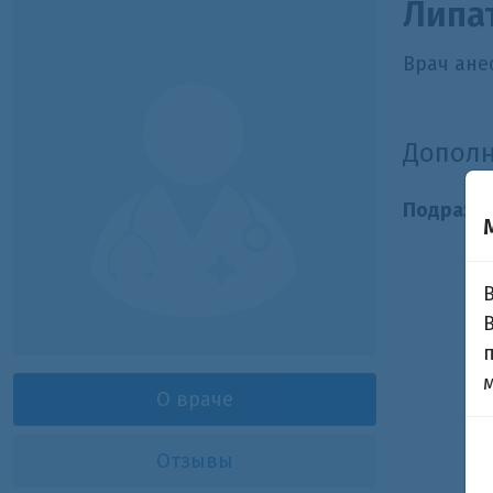
Липа
Врач ане
Допол
Подразде
О враче
Отзывы