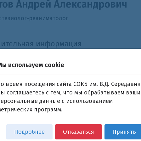
тов Андрей Александрович
стезиолог-реаниматолог
нительная информация
ления:
Отделение экстренной и плановой консуль
Мы используем cookie
Во время посещения сайта СОКБ им. В.Д. Середавин
Вы соглашаетесь с тем, что мы обрабатываем ваши
персональные данные с использованием
метрических программ.
Подробнее
Отказаться
Принять