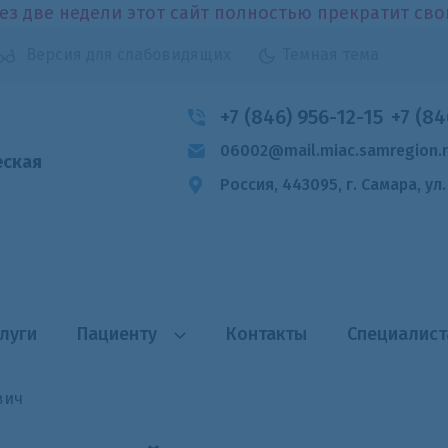
ез две недели этот сайт полностью прекратит св
Версия для слабовидящих
Темная тема
+7 (846) 956-12-15
+7 (84
06002@mail.miac.samregion.
еская
Россия, 443095, г. Самара,
ул
луги
Пациенту
Контакты
Специалис
вич