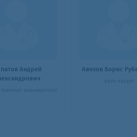
патов Андрей
Авезов Борис Руб
лександрович
врач-хирург
стезиолог-реаниматолог