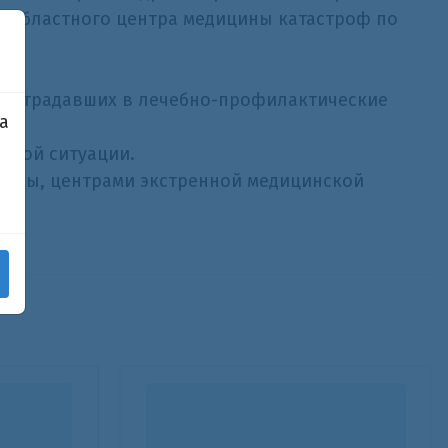
го областного центра медицины катастроф по
 пострадавших в лечебно-профилактические
а
айной ситуации.
лужбы, центрами экстренной медицинской