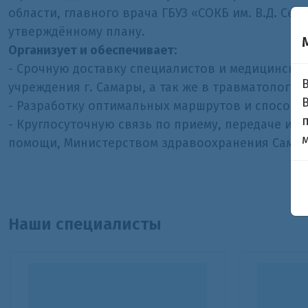
области, главного врача ГБУЗ «СОКБ им. В.Д. С
утверждённому плану.
Организует и обеспечивает:
- Срочную доставку специалистов и медицински
учреждения г. Самары, а так же в травматологич
- Разработку оптимальных маршрутов и способов
- Круглосуточную связь по приему, передаче и
помощи, Министерством здравоохранения Самар
Наши специалисты