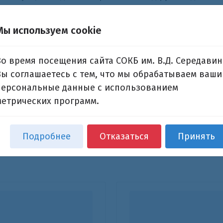
ередавина» при оперативном управлении Самарско
Мы используем cookie
х грузов в районы области ЧС, а также эвакуацию
Во время посещения сайта СОКБ им. В.Д. Середавин
еские центры области.
Вы соглашаетесь с тем, что мы обрабатываем ваши
 быстрой доставки сил и средств в зону чрезвыч
персональные данные с использованием
нформации между структурами территориальной с
метрических программ.
ской области.
Подробнее
Отказаться
Принять