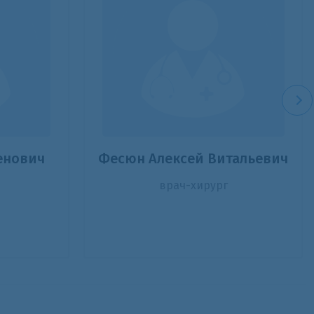
енович
Фесюн Алексей Витальевич
врач-хирург