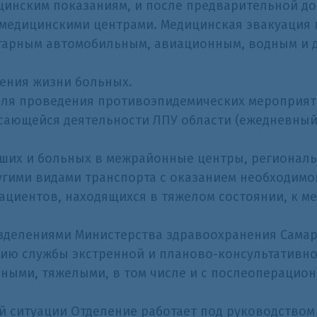
ицинским показаниям, и после предварительной д
медицинскими центрами. Медицинская эвакуация
тарным автомобильным, авиационным, водным и д
сения жизни больных.
 для проведения противоэпидемических мероприят
касающейся деятельности ЛПУ области (ежедневны
вших и больных в межрайонные центры, регионал
гими видами транспорта с оказанием необходимо
пациентов, находящихся в тяжелом состоянии, к м
азделениями Министерства здравоохранения Самар
ию службы экстренной и планово-консультативно
ясными, тяжелыми, в том числе и с послеопераци
й ситуации Отделение работает под руководство