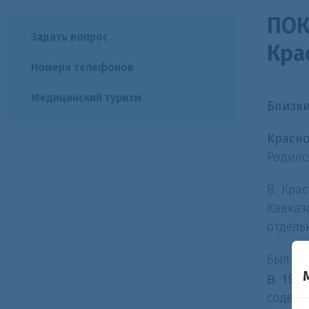
ПОК
Задать вопрос
Кра
Номера телефонов
Медицинский туризм
Близки
Красно
Родилс
В Крас
Кавказ
отдель
Был ран
В 1944
содерж