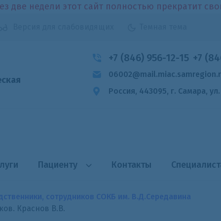
ез две недели этот сайт полностью прекратит св
Версия для слабовидящих
Темная тема
+7 (846) 956-12-15
+7 (84
06002@mail.miac.samregion.
еская
Россия, 443095, г. Самара,
ул
луги
Пациенту
Контакты
Специалис
дственники, сотрудников СОКБ им. В.Д.Середавина
ов. Краснов В.В.