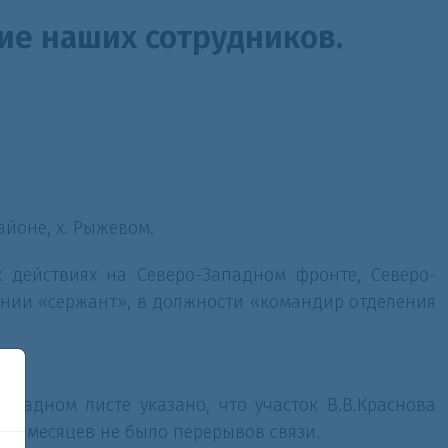
е наших сотрудников.
айоне, х. Рыжевом.
х действиях на Северо-Западном фронте, Северо-
ании «сержант», в должности «командир отделения
аградном листе указано, что участок В.В.Краснова
них месяцев не было перерывов связи.