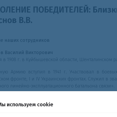
ОЛЕНИЕ ПОБЕДИТЕЛЕЙ: Близки
снов В.В.
е наших сотрудников
в Василий Викторович
я в 1908 г. в Куйбышевской области, Шенталинском р
ную Армию вступил в 1941 г. Участвовал в боевы
ском фронте,
I
и
IV
Украинских фронтах. Служил в зв
ного линейно-эксплуатационного батальона связи».
ен 2 раза – в июле 1941 г. и августе 1942 г.
Мы используем cookie
 г. награжден медалью «За боевые заслуги».
В н
ится в отличном состоянии, в течение летних и осен