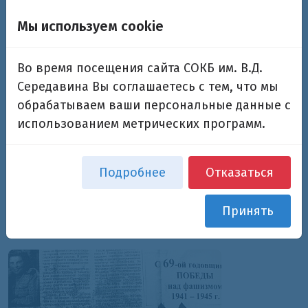
После демобилизации вернулась в г. Пенза.
Мы используем cookie
Работала в сфере торговли, окончила торгово-
экономический институт им.Плеханова. Была
награждена орденом «Трудового Красного
Во время посещения сайта СОКБ им. В.Д.
Знамени» и знаком «Отличник советской
Середавина Вы соглашаетесь с тем, что мы
торговли». Избиралась депутатом городского
обрабатываем ваши персональные данные с
совета (1963-1970).
использованием метрических программ.
Награждена Орденом Отечественной войны II
Подробнее
Отказаться
степени (1985)
Принять