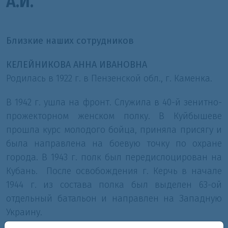
А.И.
Близкие наших сотрудников
КЕЛЕЙНИКОВА АННА ИВАНОВНА
Родилась в 1922 г. в Пензенской обл., г. Каменка.
В 1942 г. ушла на фронт. Служила в 40-й зенитно-
прожекторном женском полку. В Куйбышеве
прошла курс молодого бойца, приняла присягу и
была направлена на боевую точку по охране
города. В 1943 г. полк был передислоцирован на
Кубань. После освобождения г. Керчь в начале
1944 г. из состава полка был выделен 63-ой
отдельный батальон и направлен на Западную
Украину.