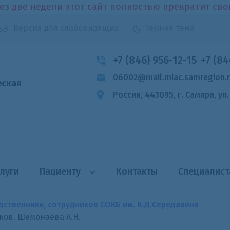
ез две недели этот сайт полностью прекратит св
Версия для слабовидящих
Темная тема
+7 (846) 956-12-15
+7 (84
06002@mail.miac.samregion.
еская
Россия, 443095, г. Самара,
ул
луги
Пациенту
Контакты
Специалис
дственники, сотрудников СОКБ им. В.Д.Середавина
ов. Шемонаева А.Н.