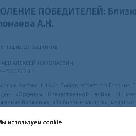
ОЛЕНИЕ ПОБЕДИТЕЛЕЙ: Близки
онаева А.Н.
е наших сотрудников
АЕВ АЛЕКСЕЙ НИКОЛАЕВИЧ
24-25.07.2012гг.)
ался в Ростове в 1942г. Победу встретил в Берлине. 
II
ажден
«Орденом Отечественной войны
степ
ждение Варшавы», «За боевые заслуги», медалью
евоенные годы работал в пожарной охране. Выше
 в звании «майор».
Мы используем cookie