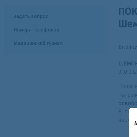
ПОК
Задать вопрос
Шем
Номера телефонов
Медицинский туризм
Близки
ШЕМОН
01.01.19
Призыв
Нагр
освобо
В посл
части,