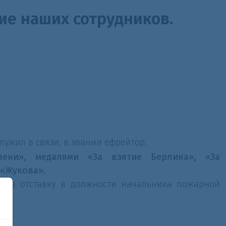
е наших сотрудников.
Служил в связи, в звании ефрейтор.
ени», медалями «За взятие Берлина», «За
 «Жукова».
л в отставку в должности начальника пожарной