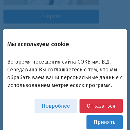
О враче
Отзывы
Мы используем cookie
Варавина Ульяна
Во время посещения сайта СОКБ им. В.Д.
Александровна
Середавина Вы соглашаетесь с тем, что мы
обрабатываем ваши персональные данные с
врач-эндокринолог
использованием метрических программ.
Дополнительная информация
Подробнее
Отказаться
Подразделения:
Эндокринологическое
Принять
отделение