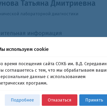
нова Татьяна Дмитриевна
нической лабораторной диагностики
нительная информация
 специализация:
Мы используем cookie
нической лабораторной диагностики
ления:
Отделение лабораторной диагностики
Во время посещения сайта СОКБ им. В.Д. Середавин
Вы соглашаетесь с тем, что мы обрабатываем ваши
персональные данные с использованием
метрических программ.
Подробнее
Отказаться
Принять