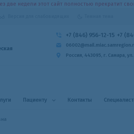
ез две недели этот сайт полностью прекратит св
Версия для слабовидящих
Темная тема
+7 (846) 956-12-15
+7 (84
06002@mail.miac.samregion.
еская
Россия, 443095, г. Самара,
ул
луги
Пациенту
Контакты
Специалис
вна