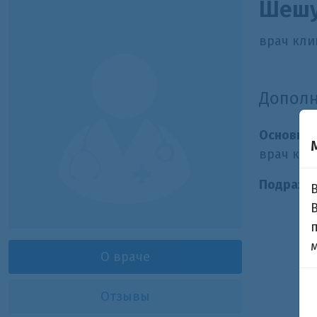
Шешу
врач кли
Допол
Основная
врач кли
Подразде
О враче
Отзывы