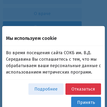
О враче
Отзывы
Мы используем cookie
Мельникова Александра
Александровна
Во время посещения сайта СОКБ им. В.Д.
Середавина Вы соглашаетесь с тем, что мы
врач анестезиолог-реаниматолог
обрабатываем ваши персональные данные с
использованием метрических программ.
Оставить отзыв
Подробнее
Отказаться
Принять
Отзывы отсутствуют