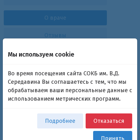
О враче
Отзывы
Мы используем cookie
Курносова Анастасия
Николаевна
Во время посещения сайта СОКБ им. В.Д.
Середавина Вы соглашаетесь с тем, что мы
врач-ревматолог
обрабатываем ваши персональные данные с
использованием метрических программ.
Дополнительная информация
Подробнее
Отказаться
Основная специализация:
врач-ревматолог
Принять