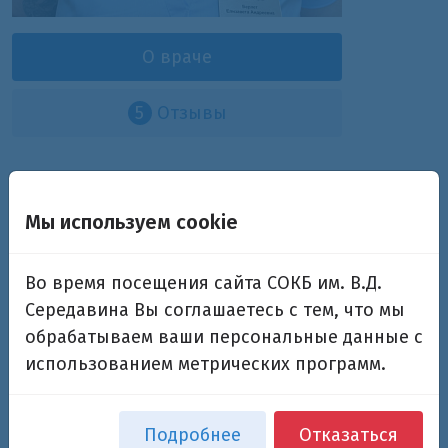
О враче
5
Отзывы
Берлет Елизавета
Андреевна
Мы используем cookie
врач стоматолог-хирург
Во время посещения сайта СОКБ им. В.Д.
Середавина Вы соглашаетесь с тем, что мы
обрабатываем ваши персональные данные с
Дополнительная информация
использованием метрических программ.
Квалификация:
СамГМУ 2019 год
Подробнее
Отказаться