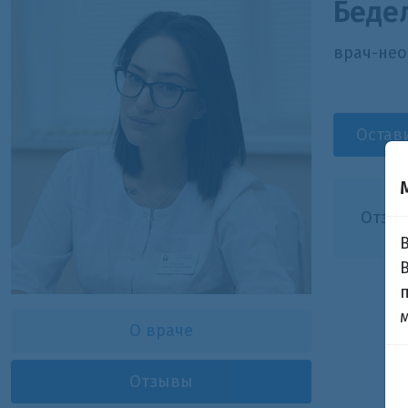
Беде
врач-нео
Остав
Отзыв
О враче
Отзывы