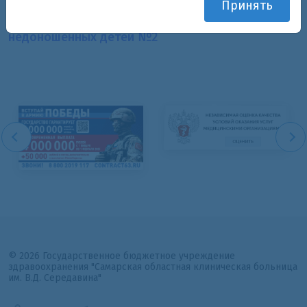
Принять
Подразделения:
Отделение новорожденных и
недоношенных детей №2
© 2026 Государственное бюджетное учреждение
здравоохранения "Самарская областная клиническая больница
им. В.Д. Середавина"