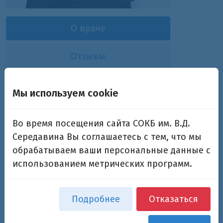
О враче
Отзывы
Рабкесова Наталья
Мы используем cookie
Николаевна
Во время посещения сайта СОКБ им. В.Д.
врач-неонатолог высшей категории
Середавина Вы соглашаетесь с тем, что мы
обрабатываем ваши персональные данные с
использованием метрических программ.
Дополнительная информация
Подробнее
Отказаться
Квалификация:
СамГМУ 2001 год