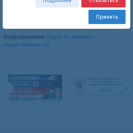
Подробнее
Отказаться
Основная специализация:
начальник отдела по связям с
Принять
общественностью
Подразделения:
Отдел по связям с
общественностью