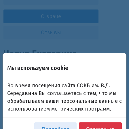
О враче
Отзывы
Чепур Екатерина
Михайловна
Мы используем cookie
Начальник отдела по связям с
Во время посещения сайта СОКБ им. В.Д.
общественностью
Середавина Вы соглашаетесь с тем, что мы
8(846)-933-84-51
обрабатываем ваши персональные данные с
использованием метрических программ.
Дополнительная информация