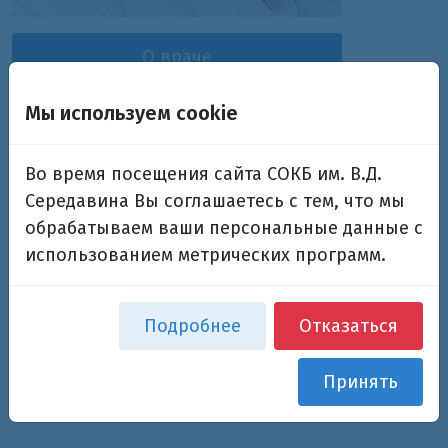
О враче
Мы используем cookie
4
Отзывы
Во время посещения сайта СОКБ им. В.Д.
Пикалов Сергей
Середавина Вы соглашаетесь с тем, что мы
Михайлович
обрабатываем ваши персональные данные с
использованием метрических программ.
Заведующий урологическим отделением
главного корпуса, заместитель главного врача
Подробнее
Отказаться
по медицинской части (по вопросам донорства
и трансплантации)
Принять