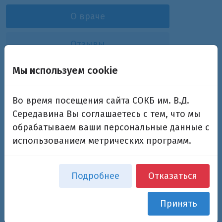
О враче
Отзывы
Мы используем cookie
Аюпова Дания Амировна
Во время посещения сайта СОКБ им. В.Д.
врач-нефролог
Середавина Вы соглашаетесь с тем, что мы
обрабатываем ваши персональные данные с
использованием метрических программ.
Дополнительная информация
Основная специализация:
Подробнее
Отказаться
врач-нефролог
Принять
Подразделения:
Отделение диализа №1