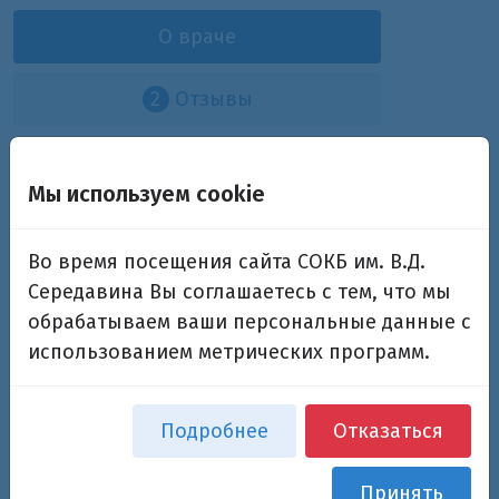
О враче
2
Отзывы
Аборин Степан Валериевич
Мы используем cookie
заведующий отделением реанимации и
интенсивной терапии для новорожденных и
Во время посещения сайта СОКБ им. В.Д.
недоношенных детей педиатрического
Середавина Вы соглашаетесь с тем, что мы
корпуса, кандидат медицинских наук
обрабатываем ваши персональные данные с
использованием метрических программ.
Дополнительная информация
Подробнее
Отказаться
Подразделения:
Отделение реанимации и
Принять