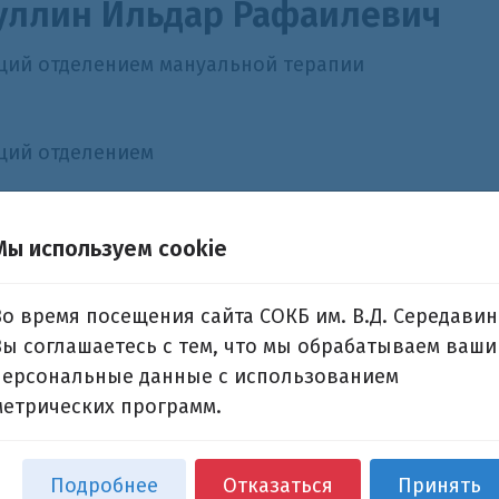
уллин Ильдар Рафаилевич
ий отделением мануальной терапии
щий отделением
нительная информация
Мы используем cookie
кация:
Во время посещения сайта СОКБ им. В.Д. Середавин
009год
Вы соглашаетесь с тем, что мы обрабатываем ваши
персональные данные с использованием
 специализация:
метрических программ.
нуальный терапевт
ления:
Отделение мануальной терапии
Подробнее
Отказаться
Принять