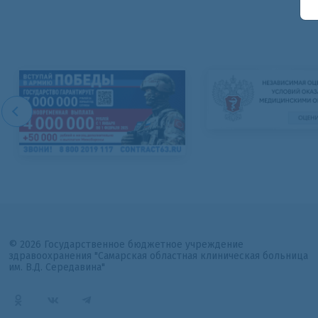
© 2026 Государственное бюджетное учреждение
здравоохранения "Самарская областная клиническая больница
им. В.Д. Середавина"