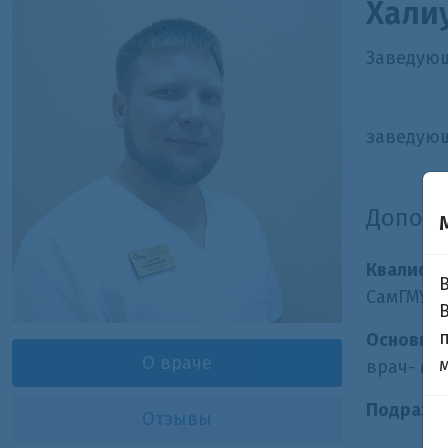
Хали
Заведующ
заведую
Допол
Квалифи
СамГМУ 2
Основная
О враче
врач- ма
Подразде
Отзывы