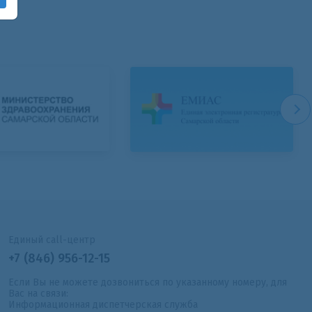
Единый call-центр
+7 (846) 956-12-15
Если Вы не можете дозвониться по указанному номеру, для
Вас на связи:
Информационная диспетчерская служба