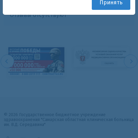
Принять
Отзывы отсутствуют
© 2026 Государственное бюджетное учреждение
здравоохранения "Самарская областная клиническая больница
им. В.Д. Середавина"