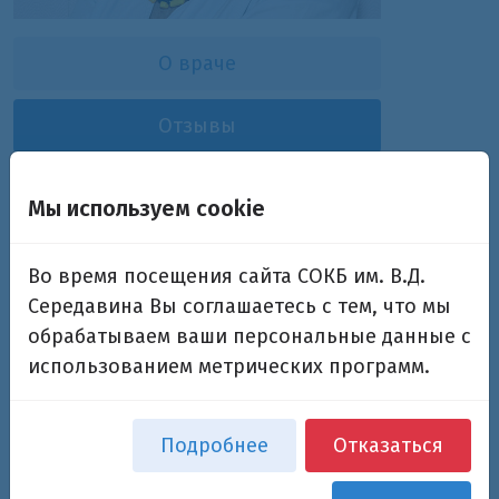
О враче
Отзывы
Сыресина Екатерина
Мы используем cookie
Львовна
Во время посещения сайта СОКБ им. В.Д.
Заведующая отделом медицинской статистики,
Середавина Вы соглашаетесь с тем, что мы
врач-статистик высшей квалификационной
обрабатываем ваши персональные данные с
категории
использованием метрических программ.
Подробнее
Отказаться
Оставить отзыв