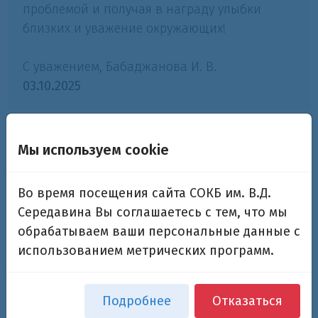
проблемой и получая в награду улыбки
близких и уважение окружающих!
С уважением, Бабаджанова И. В.
03.10.2025
Инна
Мы используем cookie
Уважаемый Джалиль Амрович, я хочу
Во время посещения сайта СОКБ им. В.Д.
выразить Вам огромную благодарность от
Середавина Вы соглашаетесь с тем, что мы
всего сердца! Вы — настоящий врач от Бога.
обрабатываем ваши персональные данные с
Ваш профессионализм и забота о пациентах
использованием метрических программ.
восхищают. Недавно Вы оперировали
нашего малыша, который страдал от
паховой грыжи. Меня поразило Ваше
Подробнее
Отказаться
внимательное отношение к каждому