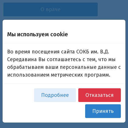
О враче
1
Отзывы
Мы используем cookie
Сакцер Юлия Михайловна
Во время посещения сайта СОКБ им. В.Д.
Заведующая дневным стационаром, врач-
Середавина Вы соглашаетесь с тем, что мы
ревматолог
обрабатываем ваши персональные данные с
использованием метрических программ.
Дополнительная информация
Подробнее
Отказаться
Подразделения:
Дневной стационар № 1
Принять