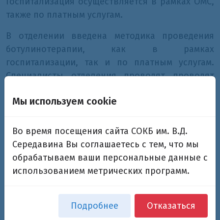
Госпитализация осуществляется в рамках ОМС,
также по платным услугам.
В отделении введена методика проведения
ботулинотерапии, как в рамках
госпитализации, так и по платным услугам.
Специалисты отделения проводят проводят
ботулинотерапию под контролем УЗИ.
Мы используем cookie
Телефон для связи
956 43 22
Во время посещения сайта СОКБ им. В.Д.
Середавина Вы соглашаетесь с тем, что мы
обрабатываем ваши персональные данные с
использованием метрических программ.
Наши специалисты
Подробнее
Отказаться