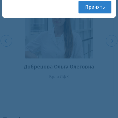
Принять
Добрецова Ольга Олеговна
Врач ЛФК