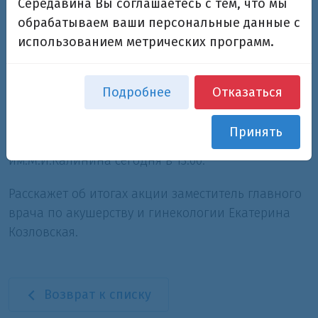
Середавина Вы соглашаетесь с тем, что мы
области, каждый здоровый ребенок – самый
обрабатываем ваши персональные данные с
лучший подарок. Всего на базе Перинатального
использованием метрических программ.
центра роддома больницы им.М.И.Калинина, где
каждый год проходит три тысячи родов,
рождается приблизительно 10 % здоровых детей.
Подробнее
Отказаться
Торжественное подведение итогов акции
Принять
состоится в выписной комнате роддома СОКБ
им.М.И.Калинина сегодня в 13.00.
Расскажет об итогах акции заместитель главного
врача по акушерству и гинекологии Екатерина
Козловская.
Возврат к списку