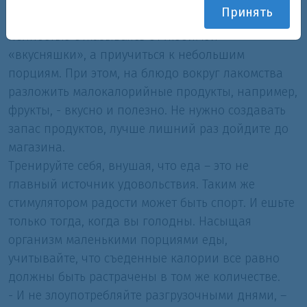
Принять
Специалисты рекомендуют не мучить себя,
полностью отказываясь от любимой
«вкусняшки», а приучиться к небольшим
порциям. При этом, на блюдо вокруг лакомства
разложить малокалорийные продукты, например,
фрукты, - вкусно и полезно. Не нужно создавать
запас продуктов, лучше лишний раз дойдите до
магазина.
Тренируйте себя, внушая, что еда – это не
главный источник удовольствия. Таким же
стимулятором радости может быть спорт. И ешьте
только тогда, когда вы голодны. Насыщая
организм маленькими порциями еды,
учитывайте, что съеденные калории все равно
должны быть растрачены в том же количестве.
- И не злоупотребляйте разгрузочными днями, –