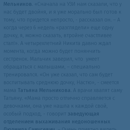
Мельников
. «Сначала на УЗИ нам сказали, что у
нас будет двойня, и я уже морально был готов к
тому, что придется непросто, - рассказал он. – А
когда через 6 недель «разглядели» еще одну
дочку, я, можно сказать, втройне счастливее
стал!». А четырехлетний Никита давно ждал
момента, когда можно будет понянчить
сестренок. Мальчик заверил, что умеет
обращаться с малышами, – специально
тренировался. «Он уже сказал, что сам будет
воспитывать среднюю дочку, Настю», - смеется
мама
Татьяна Мельникова
. А врачи хвалят саму
Татьяну. «Мама просто отлично справляется с
девочками, она уже нашла к каждой свой,
особый подход, - говорит
заведующая
отделением выхаживания недоношенных
Людмила Самусевич
. – Очень приятно видеть