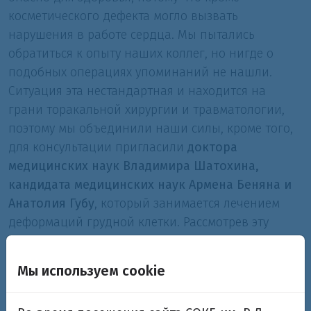
косметического дефекта могло вызвать
нарушения в работе сердца. Мы пытались
обратиться к опыту наших коллег, но нигде о
подобных операциях упоминаний не нашли.
Ситуация эта нестандартная и находится на
грани торакальной хирургии и травматологии,
поэтому мы объединили наши силы, кроме того,
для консультации пригласили
доктора
медицинских наук Владимира Шатохина,
кандидата медицинских наук Армена Беняна и
Анатолия Губу
, который занимается лечением
деформаций грудной клетки. Рассмотрев эту
проблему со всех сторон, мы все-таки нашли
решение.
Мы используем cookie
Несколько часов длилась операция, во время