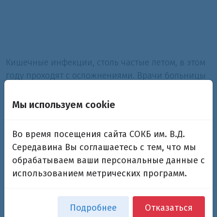
Кишечные инфекции, столь частые летом, в этом
году проходят с осложнениями. Врачи больницы
Калинина в эти дни делают всё возможное,
чтобы сохранить почки четверых малышей.
Мы используем cookie
Четырехлетний Святослав постоянно плачет. В
Во время посещения сайта СОКБ им. В.Д.
больницу он попал 2 недели назад. Обычная
Середавина Вы соглашаетесь с тем, что мы
кишечная инфекция дала осложнение, итог -
обрабатываем ваши персональные данные с
острая почечная недостаточность. Впереди -
использованием метрических программ.
много дней лечения и долгое восстановление.
Мама считает - скорее всего, сын отравился
ягодой.
Подробнее
Отказаться