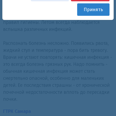
По мнению врачей, заражение вполне могло
Принять
произойти из-за несоблюдения элементарных
правил гигиены. Летом всегда наблюдается
вспышка различных инфекций.
Распознать болезнь несложно. Появились рвота,
жидкий стул и температура - пора бить тревогу.
Врачи не устают повторять: кишечная инфекция -
это всегда болезнь грязных рук. Надо помнить -
обычная кишечная инфекция может стать
смертельно опасной, особенно для маленьких
детей. Ее последствия страшны - от хронической
почечной недостаточности вплоть до пересадки
почки.
ГТРК Самара