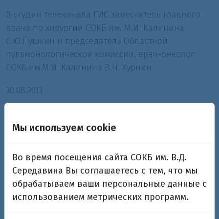
В студии телеканала ГИС заместитель главного
врача по хирургии СОКБ им. М.И. Калинина
С.Ю.Пушкин и председатель Областной
пульмонологической комиссии, врач-онколог
СОКБ им.М.И. Калинина В.Н. Хурнин
30.08.2013
Мы используем cookie
Во время посещения сайта СОКБ им. В.Д.
Середавина Вы соглашаетесь с тем, что мы
обрабатываем ваши персональные данные с
использованием метрических программ.