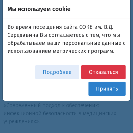
презентационные работы:
Мы используем cookie
«Ситуация по ВБИ
в Самарской области».
Во время посещения сайта СОКБ им. В.Д.
«Одноразовое бельё и одноразовая
Середавина Вы соглашаетесь с тем, что мы
хирургическая одежда, как дополнительная
обрабатываем ваши персональные данные с
защита от ВБИ».
использованием метрических программ.
«Непреднамеренная гипотермия, причины
развития и пути профилактики».
Подробнее
Отказаться
«Концепция инновационного метода контроля
Принять
качества уборки и дезинфекции ЛПУ».
«Современный подход к обеспечению
инфекционной безопасности в медицинских
учреждениях».