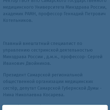
Ректор ГБОУ ВПО Самарского государственного
медицинского Университета Минздрава России,
академик РАМН, профессор Геннадий Петрович
Котельников.
Главный внештатный специалист по
управлению сестринской деятельностью
Минздрава России , д.м.н., профессор- Сергей
Иванович Двойников.
Президент Самарской региональной
общественной организации медицинских
сестёр, депутат Самарской Губернской Думы -
Нина Николаевна Косарева.
На конференции были представлены