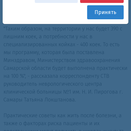
больнице Тольятти, Чапаевске, Новокуйбышевске,
Принять
Сергиевске, Большой Черниговке и Похвистнево.
"Таким образом, на территории у нас будет 390 с
лишним коек, а потребности у нас в
специализированных койках - 400 коек. То есть
мы программу, которая была поставлена
Минздравом, Министерством здравоохранения
Самарской области будет выполнена практически
на 100 %", - рассказала корреспонденту СТВ
руководитель неврологического центра
клинической больницы №1 им. Н. И. Пирогова г.
Самары Татьяна Локштанова.
Практические советы как жить после болезни, а
также о факторах риска пациенты и их