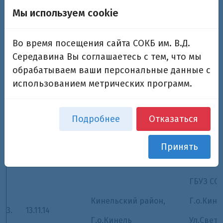
ГБУЗ
СО
Мы используем cookie
г. Ново
1.
01.10.14
г. Новокуйбышевск
Во время посещения сайта СОКБ им. В.Д.
ул. Пирог
Середавина Вы соглашаетесь с тем, что мы
обрабатываем ваши персональные данные с
использованием метрических программ.
ГБУЗ СО
Алексеевский район,
Алексее
Подробнее
Отказаться
2.
29.10.14
с. Алексеевка
с. Алекс
Принять
ул. Боль
ГБУЗ СО
Кинельский район,
Г.о.Кине
3.
13.11.14
Г.о.Кинель
Ул.Светл