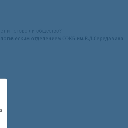
ет и готово ли общество?
ологическим отделением СОКБ им.В.Д.Середавина
а