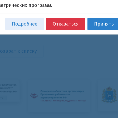
метрических программ.
РРА"
Подробнее
Отказаться
Принять
15
озврат к списку