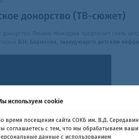
15
ское донорство (ТВ-сюжет)
е донорство. Почему Минздрав предлагает снять запр
нтарий
В.Н. Баринова, заведующего детским нефр
Мы используем cookie
Во время посещения сайта СОКБ им. В.Д. Середавин
Вы соглашаетесь с тем, что мы обрабатываем ваши
персональные данные с использованием