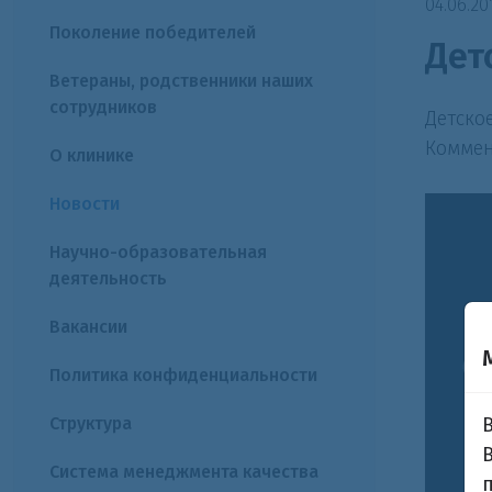
04.06.20
Поколение победителей
Дет
Ветераны, родственники наших
сотрудников
Детско
Комме
О клинике
Новости
Научно-образовательная
деятельность
Вакансии
Политика конфиденциальности
Структура
Система менеджмента качества