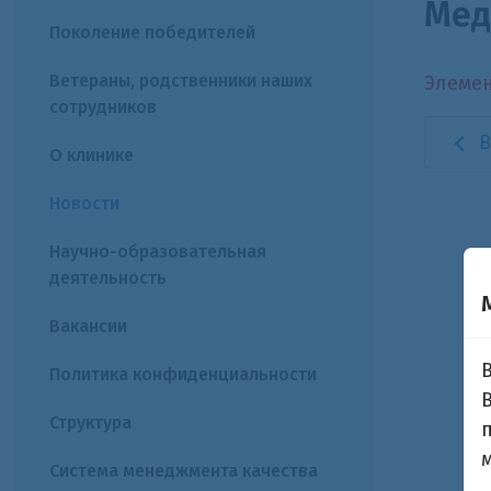
Мед
Поколение победителей
Ветераны, родственники наших
Элемен
сотрудников
В
О клинике
Новости
Научно-образовательная
деятельность
Вакансии
Политика конфиденциальности
Структура
Система менеджмента качества