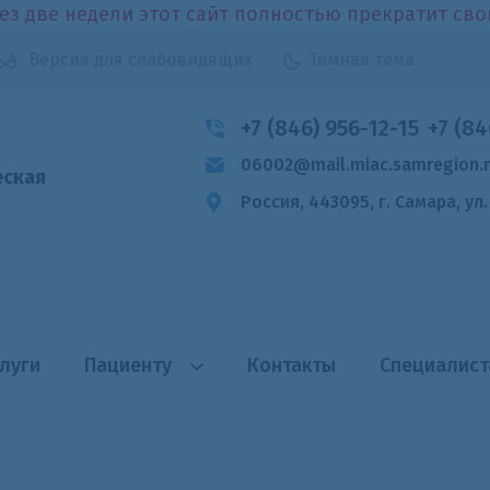
ез две недели этот сайт полностью прекратит св
Версия для слабовидящих
Темная тема
+7 (846) 956-12-15
+7 (84
06002@mail.miac.samregion.
еская
Россия, 443095, г. Самара,
ул
луги
Пациенту
Контакты
Специалис