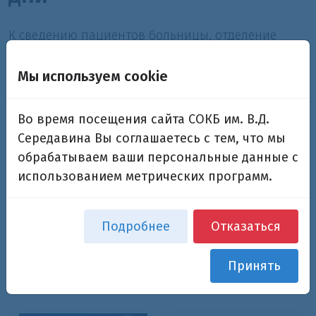
К сведению пациентов больницы, отделение
восстановительной медицины главного корпуса
будет работать в праздничные дни – с 2 января
Мы используем cookie
2017 года с 8.00 до 14.00, врач-физиотерапевт
будет вести прием 04.01.2017 и 06.01.2017.
Во время посещения сайта СОКБ им. В.Д.
Телефоны отделения - (846) 956-17-60, 956-14-38
Середавина Вы соглашаетесь с тем, что мы
Администрация.
обрабатываем ваши персональные данные с
31.12.2017
использованием метрических программ.
Подробнее
Отказаться
Возврат к списку
Принять