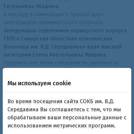
Евгеньевна Абашина.
А награду в номинации « Лучший врач-
анестезиолог-реаниматолог» получила
заведующая отделением акушерского корпуса
ГБУЗ « Самарская областная клиническая
больница им. В.Д. Середавина» врач высшей
категории Елена Анатольевна Мишина
.
Гордимся, что такие специалисты работают в
нашей больнице.
Поздравляем победительниц!
Мы используем cookie
Во время посещения сайта СОКБ им. В.Д.
Середавина Вы соглашаетесь с тем, что мы
обрабатываем ваши персональные данные с
использованием метрических программ.