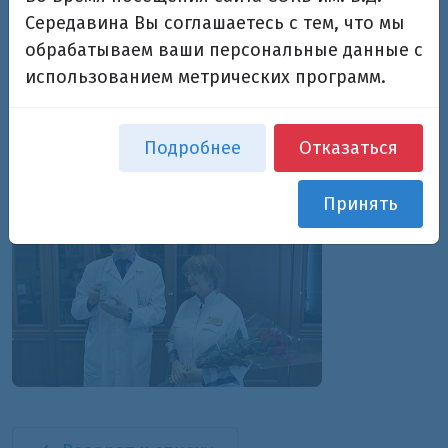
консультативной поликлиникой главного корпуса
Середавина Вы соглашаетесь с тем, что мы
Марины Михайловны Генераловой.
обрабатываем ваши персональные данные с
Поздравляем от всего коллектива!
использованием метрических программ.
24.10.2019
Подробнее
Отказаться
Принять