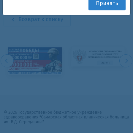
Принять
Возврат к списку
© 2026 Государственное бюджетное учреждение
здравоохранения "Самарская областная клиническая больница
им. В.Д. Середавина"