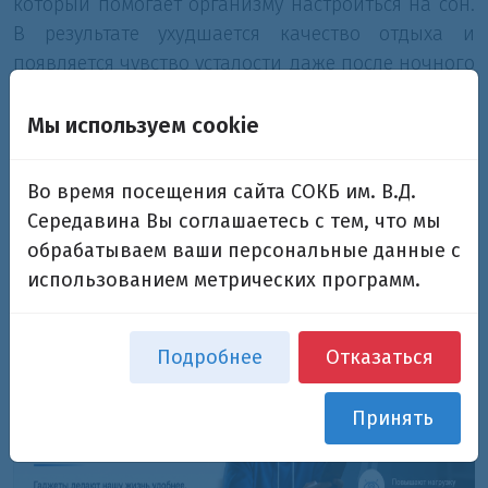
который помогает организму настроиться на сон.
В результате ухудшается качество отдыха и
появляется чувство усталости даже после ночного
сна.
Важно помнить: современные технологии
Мы используем cookie
созданы для того, чтобы облегчать нашу жизнь.
Сохранять здоровье помогает разумный баланс
Во время посещения сайта СОКБ им. В.Д.
между временем у экрана и реальной жизнью,
Середавина Вы соглашаетесь с тем, что мы
наполненной движением, общением и
обрабатываем ваши персональные данные с
полноценным отдыхом.
использованием метрических программ.
Подробнее
Отказаться
Принять