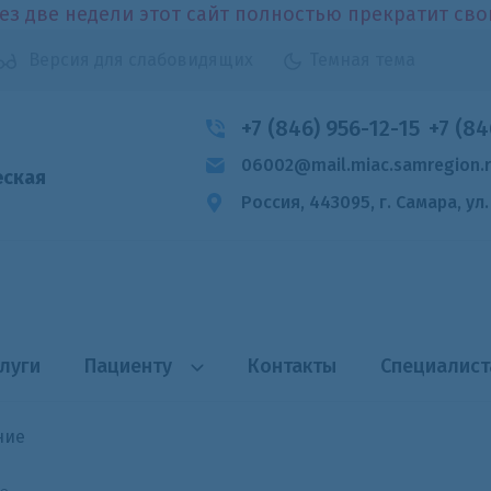
ез две недели этот сайт полностью прекратит св
Версия для слабовидящих
Темная тема
+7 (846) 956-12-15
+7 (84
06002@mail.miac.samregion.
еская
Россия, 443095, г. Самара,
ул
луги
Пациенту
Контакты
Специалис
ние