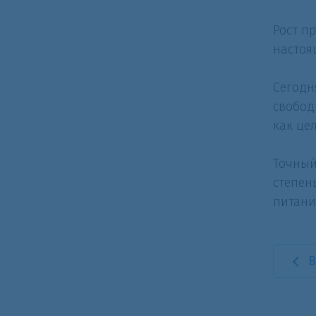
Рост п
настоя
Сегодн
свобод
как це
Точный
степен
питани
В