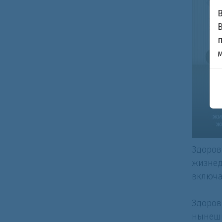
Здоров
жизнед
включа
Здоров
нынешн