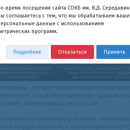
Во время посещения сайта СОКБ им. В.Д. Середавин
Вы соглашаетесь с тем, что мы обрабатываем ваши
персональные данные с использованием
метрических программ.
Подробнее
Отказаться
Принять
ое питание - это такое питание, которое обеспечива
еятельность, способствует укреплению здоровья и 
я диабет, болезни сердца, инсульт и рак.
ое питание на протяжении всей жизни - важнейший 
их и будущих поколений, а также, непременное усл