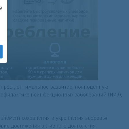
а
ет рост, оптимальное развитие, полноценную
профилактике неинфекционных заболеваний (НИЗ),
элемент сохранения и укрепления здоровья
овие достижения активного долголетия.