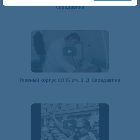
Акушерская и гинекологическая служба СОКБ
Середавина
Главный корпус СОКБ им. В. Д. Середавина