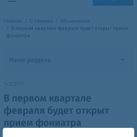
Главная
О клинике
Объявления
В первом квартале февраля будет открыт прием
фониатра
Меню раздела
14.12.2015
В первом квартале
февраля будет открыт
прием фониатра