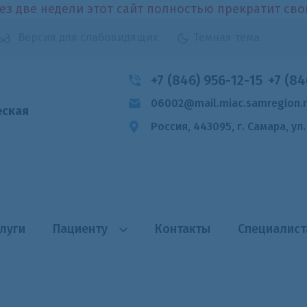
ез две недели этот сайт полностью прекратит св
Версия для слабовидящих
Темная тема
+7 (846) 956-12-15
+7 (84
06002@mail.miac.samregion.
еская
Россия, 443095, г. Самара,
ул
луги
Пациенту
Контакты
Специалис