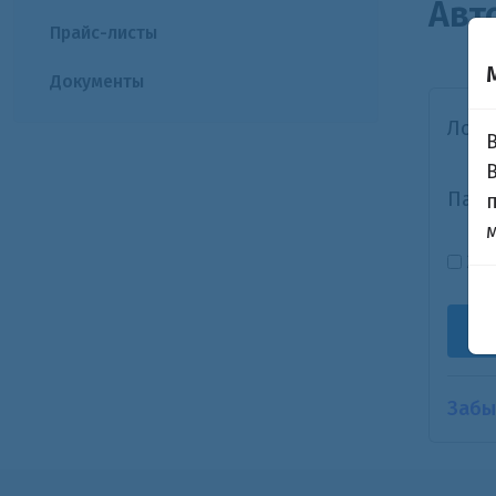
Авт
Прайс-листы
Документы
Логи
Паро
За
Забы