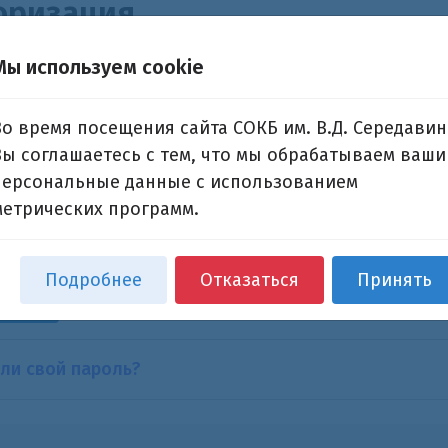
оризация
Мы используем cookie
н:
Во время посещения сайта СОКБ им. В.Д. Середавин
Вы соглашаетесь с тем, что мы обрабатываем ваши
ль:
персональные данные с использованием
метрических программ.
помнить меня на этом компьютере
Подробнее
Отказаться
Принять
ли свой пароль?