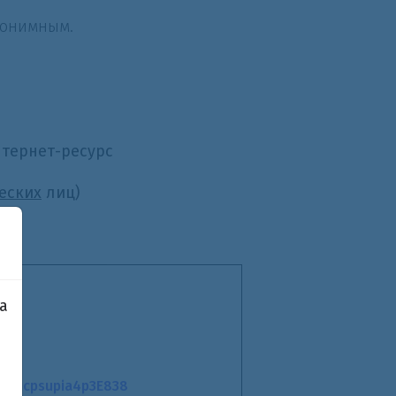
нонимным.
нтернет-ресурс
еских
лиц)
а
e/j8jcpsupia4p3E838