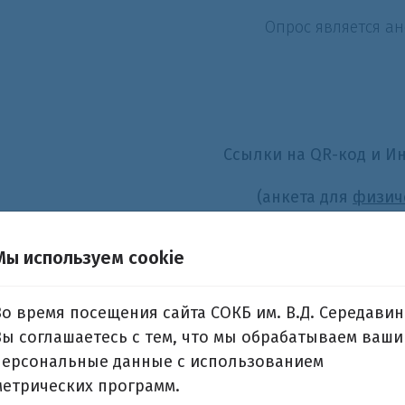
Опрос является а
Ссылки на QR-код и И
(анкета для
физич
Мы используем cookie
QR
-код анкеты
Во время посещения сайта СОКБ им. В.Д. Середавин
Вы соглашаетесь с тем, что мы обрабатываем ваши
персональные данные с использованием
метрических программ.
Ссылка на Интернет-
https://forms.gl
ресурс анкеты