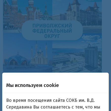
Мы используем cookie
Объявлен старт Народного голосования за самый
умный город страны.
Во время посещения сайта СОКБ им. В.Д.
Середавина Вы соглашаетесь с тем, что мы
И мы точно знаем, кто достоин победы —